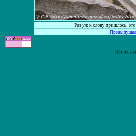
Раз уж к слову пришлось, эт
Предыдуща
Использу