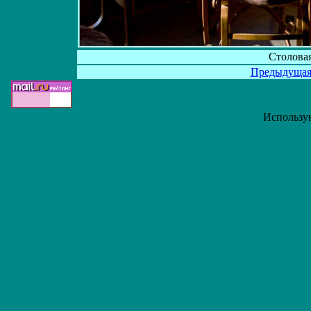
Столова
Предыдуща
Использу