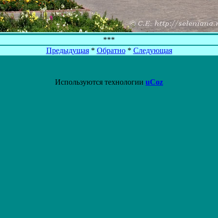
***
Предыдущая
*
Обратно
*
Следующая
Используются технологии
uCoz