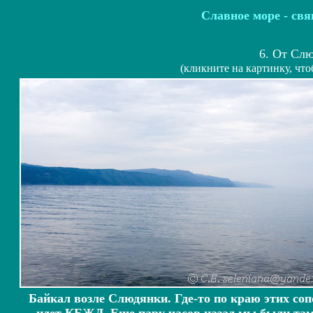
Славное море - св
6.
От Слю
(кликните на картинку, чт
Байкал возле Слюдянки. Где-то по краю этих соп