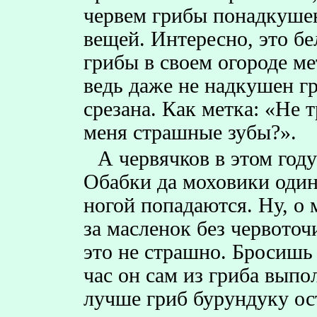
червем грибы понадкушен
вещей. Интересно, это бе
грибы в своем огороде ме
ведь даже не надкушен гр
срезана. Как метка: «Не 
меня страшные зубы?».
А червячков в этом год
Обабки да моховики один
ногой попадаются. Ну, о 
за масленок без червоточ
это не страшно. Бросишь 
час он сам из гриба выпо
лучше гриб бурундуку о