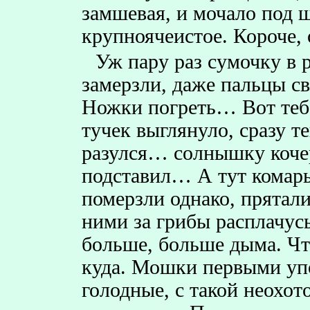
замшевая, и мочало под 
крупноячеистое. Короче,
Уж пару раз сумочку в 
замерзли, даже пальцы с
Ножки погреть… Вот тебе
тучек выглянуло, сразу те
разулся… солнышку коче
подставил… А тут комары
померзли однако, прятали
ними за грибы расплачусь
больше, больше дыма. Чт
куда. Мошки первыми упо
голодные, с такой неохот