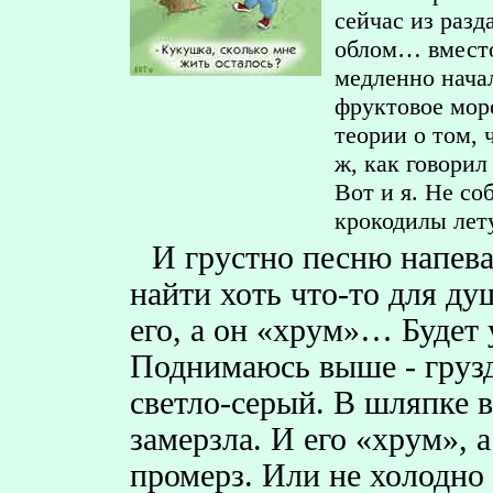
сейчас из разд
облом… вместо
медленно начал
фруктовое мор
теории о том, 
ж, как говорил
Вот и я. Не со
крокодилы лет
И грустно песню напевая
найти хоть что-то для д
его, а он «хрум»… Будет
Поднимаюсь выше - грузд
светло-серый. В шляпке 
замерзла. И его «хрум», а
промерз. Или не холодно