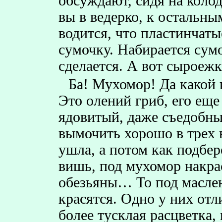
обсуждают, сидя на колод
вы в ведерко, к остальн
водится, что пластинчатые
сумочку. Набирается сумо
сделается. А вот сыроеж
Ба! Мухомор! Да како
Это олений гриб, его еще
ядовитый, даже съедобный
вымочить хорошо в трех 
ушла, а потом как подбер
вишь, под мухомор накра
обезьяны… То под маслен
красятся. Одно у них отл
более тусклая расцветка,