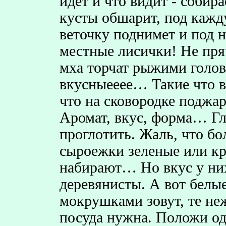
идет и что видит - собира
кусты обшарит, под кажд
веточку поднимет и под не
местные лисички! Не пря
мха торчат рыжими голов
вкусныееее… Такие что в 
что на сковородке поджар
Аромат, вкус, форма… Гла
проглотить. Жаль, что бо
сыроежки зеленые или кр
набирают… Но вкус у них
деревянисты. А вот белы
мокрушками зовут, те не
посуда нужна. Положи од