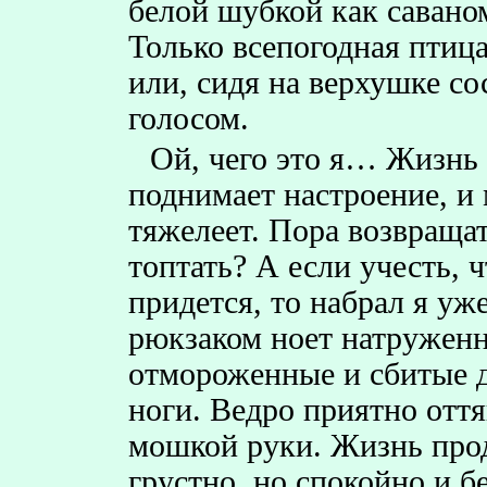
белой шубкой как саваном
Только всепогодная птиц
или, сидя на верхушке с
голосом.
Ой, чего это я… Жизнь
поднимает настроение, и
тяжелеет. Пора возвраща
топтать? А если учесть, 
придется, то набрал я уж
рюкзаком ноет натруженна
отмороженные и сбитые д
ноги. Ведро приятно отт
мошкой руки. Жизнь про
грустно, но спокойно и 