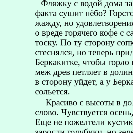
Фляжку с водой дома за
факта сушит нёбо? Горст
жажду, но удовлетворени
о вреде горячего кофе с 
тоску. По ту сторону соп
стеснялся, но теперь при
Беркакитке, чтобы горло 
меж древ петляет в долин
в сторону уйдет, а у Бер
сольется.
Красиво с высоты в дол
слово. Чувствуется осень
Еще не пожелтели кустик
заросли голубики, но зеле