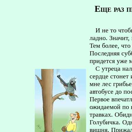
Еще раз п
И не то что
ладно. Значит,
Тем более, что
Последняя суб
придется уже 
С утреца нал
сердце стонет 
мне лес грибье
автобусе до по
Первое впечатл
ожидаемой по 
травках. Обид
Голубичка. Одн
вишня. Прижал